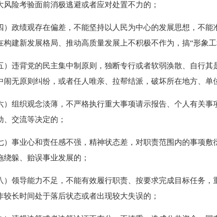
大风险考验面前消极逃避或者应对处置不力的；
四）政绩观存在偏差，不能坚持以人民为中心的发展思想，不能
在构建新发展格局、推动高质量发展上不积极不作为，搞“形象工程
五）违背党的民主集中制原则，独断专行或者软弱涣散、自行其
中闹无原则纠纷，或者任人唯亲、拉帮结派，破坏所在地方、单
六）组织观念淡薄，不严格执行重大事项请示报告、个人有关事
动、交流等决定的；
七）事业心和责任感不强，精神状态差，对职责范围内的事项敷
拖绕躲、贻误事业发展的；
八）领导能力不足，不能有效履行职责、按要求完成目标任务，
作较长时间处于落后状态或者出现较大失误的；