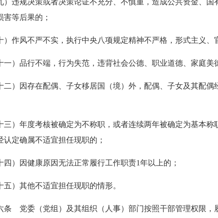
九）违规决策或者决策论证不充分、不慎重，造成公共资金、国
损害等后果的；
十）作风不严不实，执行中央八项规定精神不严格，形式主义、
十一）品行不端，行为失范，违背社会公德、职业道德、家庭美
十二）因存在配偶、子女移居国（境）外，配偶、子女及其配偶
十三）年度考核被确定为不称职，或者连续两年被确定为基本称
经认定确属不适宜担任现职的；
十四）因健康原因无法正常履行工作职责
1
年以上的；
十五）其他不适宜担任现职的情形。
六条 党委（党组）及其组织（人事）部门按照干部管理权限，