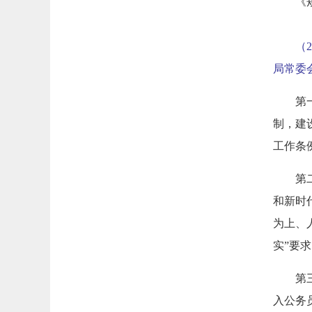
《
（
2
局常委
第
制，建
工作条
第
和新时
为上、
实”要
第
入公务