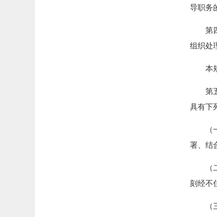
导职务
第
组织处
本
第
具有下
（
署、结
（
刻经不
（