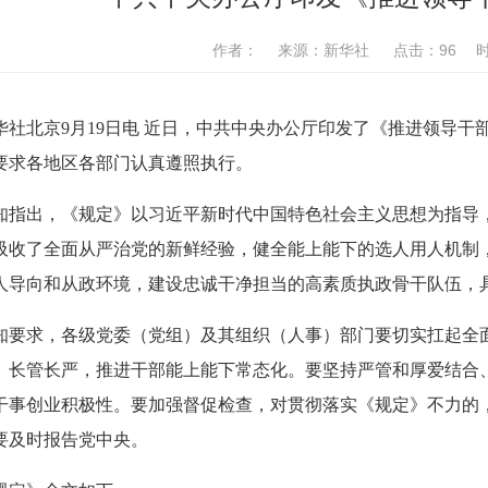
作者： 来源：新华社 点击：
96
时间
华社北京
9
月
19
日电 近日，中共中央办公厅印发了《推进领导干
要求各地区各部门认真遵照执行。
知指出，《规定》以习近平新时代中国特色社会主义思想为指导
吸收了全面从严治党的新鲜经验，健全能上能下的选人用人机制
人导向和从政环境，建设忠诚干净担当的高素质执政骨干队伍，
知要求，各级党委（党组）及其组织（人事）部门要切实扛起全
、长管长严，推进干部能上能下常态化。要坚持严管和厚爱结合
干事创业积极性。要加强督促检查，对贯彻落实《规定》不力的
要及时报告党中央。