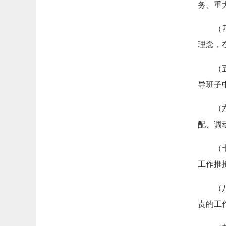
务、重
（
理念，
（
导班子
（
配、调
（
工作推
（
责的工