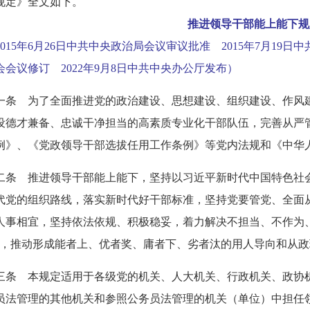
规定》全文如下。
推进领导干部能上能下规
015
年
6
月
26
日中共中央政治局会议审议批准
2015
年
7
月
19
日中
会会议修订
2022
年
9
月
8
日中共中央办公厅发布）
一条 为了全面推进党的政治建设、思想建设、组织建设、作风
设德才兼备、忠诚干净担当的高素质专业化干部队伍，完善从严
例》、《党政领导干部选拔任用工作条例》等党内法规和《中华
二条 推进领导干部能上能下，坚持以习近平新时代中国特色社
代党的组织路线，落实新时代好干部标准，坚持党要管党、全面
人事相宜，坚持依法依规、积极稳妥，着力解决不担当、不作为
求，推动形成能者上、优者奖、庸者下、劣者汰的用人导向和从政
三条 本规定适用于各级党的机关、人大机关、行政机关、政协
员法管理的其他机关和参照公务员法管理的机关（单位）中担任