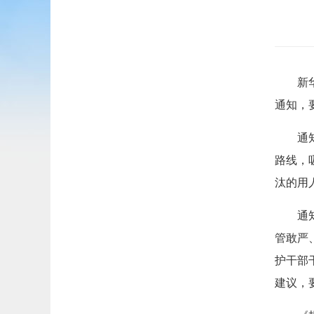
新
通知，
通
路线，
汰的用
通
管敢严
护干部
建议，