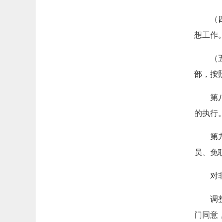
（
想工作
（
部，按
第
的执行
第
员、免
对
调
门同意