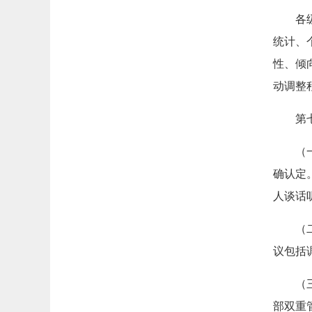
各
统计、
性、倾
动调整
第
（
确认定
人谈话
（
议包括
（
部双重